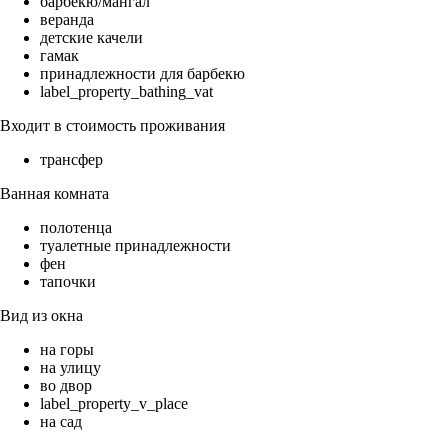
барбекю/мангал
веранда
детские качели
гамак
принадлежности для барбекю
label_property_bathing_vat
Входит в стоимость проживания
трансфер
Ванная комната
полотенца
туалетные принадлежности
фен
тапочки
Вид из окна
на горы
на улицу
во двор
label_property_v_place
на сад