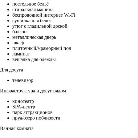
постельное бельё
стиральная машина
беспроводной интернет Wi-Fi
сушилка для белья
утюг с гладильной доской
балкон
металлическая дверь
шкаф
плиточный/мраморный пол
ламинат
вешалка для одежды
Для досуга
телевизор
Инфраструктура и досуг рядом
кинотеатр
SPA-центр
парк аттракционов
пруд/озеро поблизости
Ванная комната