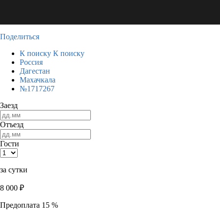
Поделиться
К поиску
К поиску
Россия
Дагестан
Махачкала
№1717267
Заезд
Отъезд
Гости
за сутки
8 000
₽
Предоплата 15 %