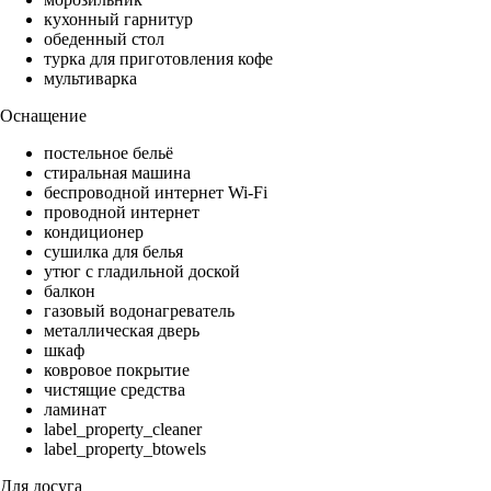
кухонный гарнитур
обеденный стол
турка для приготовления кофе
мультиварка
Оснащение
постельное бельё
стиральная машина
беспроводной интернет Wi-Fi
проводной интернет
кондиционер
сушилка для белья
утюг с гладильной доской
балкон
газовый водонагреватель
металлическая дверь
шкаф
ковровое покрытие
чистящие средства
ламинат
label_property_cleaner
label_property_btowels
Для досуга