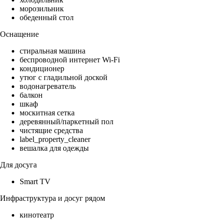
морозильник
обеденный стол
Оснащение
стиральная машина
беспроводной интернет Wi-Fi
кондиционер
утюг с гладильной доской
водонагреватель
балкон
шкаф
москитная сетка
деревянный/паркетный пол
чистящие средства
label_property_cleaner
вешалка для одежды
Для досуга
Smart TV
Инфраструктура и досуг рядом
кинотеатр